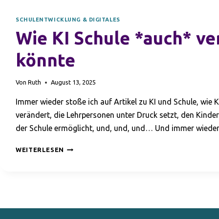
SCHULENTWICKLUNG & DIGITALES
Wie KI Schule *auch* v
könnte
Von
Ruth
August 13, 2025
Immer wieder stoße ich auf Artikel zu KI und Schule, wie K
verändert, die Lehrpersonen unter Druck setzt, den Kinde
der Schule ermöglicht, und, und, und… Und immer wied
WIE
WEITERLESEN
KI
SCHULE
*AUCH*
VERÄNDERN
KÖNNTE